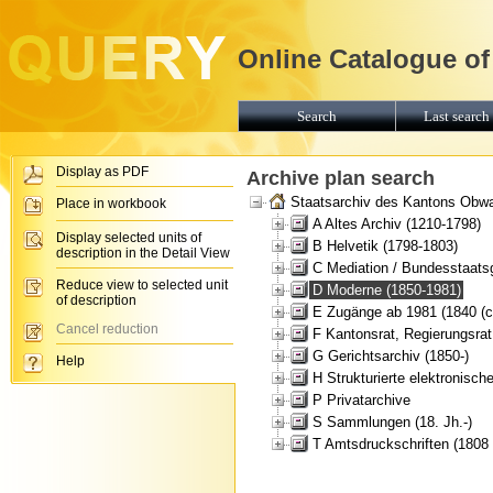
Online Catalogue of
Search
Last search 
Display as PDF
Archive plan search
Staatsarchiv des Kantons Obw
Place in workbook
A Altes Archiv (1210-1798)
Display selected units of
B Helvetik (1798-1803)
description in the Detail View
C Mediation / Bundesstaats
Reduce view to selected unit
D Moderne (1850-1981)
of description
E Zugänge ab 1981 (1840 (ca
Cancel reduction
F Kantonsrat, Regierungsrat
G Gerichtsarchiv (1850-)
Help
H Strukturierte elektronische
P Privatarchive
S Sammlungen (18. Jh.-)
T Amtsdruckschriften (1808 (