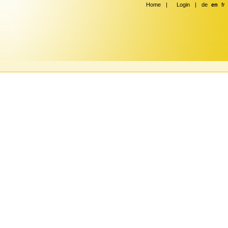
Home
|
Login
|
de
en
fr