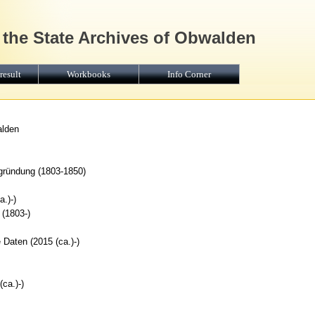
 the State Archives of Obwalden
result
Workbooks
Info Corner
alden
gründung (1803-1850)
.)-)
 (1803-)
 Daten (2015 (ca.)-)
ca.)-)