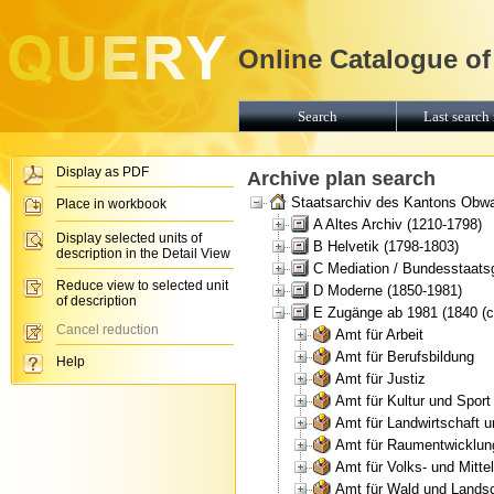
Online Catalogue of
Search
Last search 
Display as PDF
Archive plan search
Staatsarchiv des Kantons Obw
Place in workbook
A Altes Archiv (1210-1798)
Display selected units of
B Helvetik (1798-1803)
description in the Detail View
C Mediation / Bundesstaats
Reduce view to selected unit
D Moderne (1850-1981)
of description
E Zugänge ab 1981 (1840 (ca
Cancel reduction
Amt für Arbeit
Amt für Berufsbildung
Help
Amt für Justiz
Amt für Kultur und Sport
Amt für Landwirtschaft 
Amt für Raumentwicklun
Amt für Volks- und Mitte
Amt für Wald und Landsc