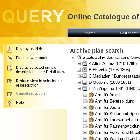
Online Catalogue of
Search
Last search 
Display as PDF
Archive plan search
Staatsarchiv des Kantons Obw
Place in workbook
A Altes Archiv (1210-1798)
Display selected units of
B Helvetik (1798-1803)
description in the Detail View
C Mediation / Bundesstaats
Reduce view to selected unit
D Moderne (1850-1981)
of description
E Zugänge ab 1981 (1840 (ca
Cancel reduction
Amt für Arbeit
Amt für Berufsbildung
Help
Amt für Justiz
Amt für Kultur und Sport
Amt für Landwirtschaft 
Amt für Raumentwicklun
Amt für Volks- und Mitte
Amt für Wald und Landsc