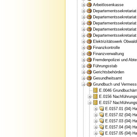
Arbeitlosenkasse
Departementssekretaria
Departementssekretariat
Departementssekretaria
Departementssekretariat
Departementssekretariat
Elektrizitätswerk Obwal
Finanzkontrolle
Finanzverwaltung
Fremdenpolizei und Abtei
Führungsstab
Gerichtsbehörden
Gesundheitsamt
Grundbuch und Vermess
E.0046 Grundbuchämt
E.0156 Nachführungs
E.0157 Nachführungs
E.0157.01 (04) H
E.0157.02 (04) H
E.0157.03 (04) H
E.0157.04 (04) H
E.0157.05 (04) H