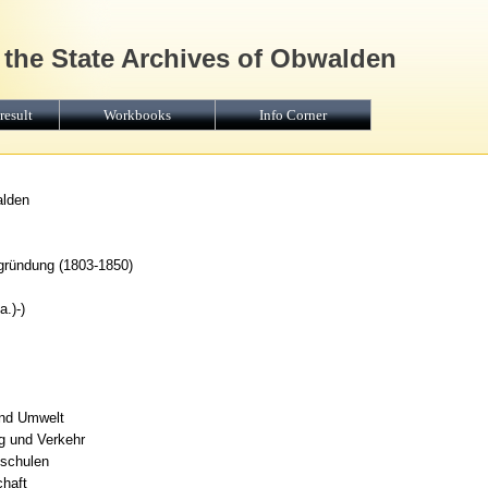
 the State Archives of Obwalden
result
Workbooks
Info Corner
alden
gründung (1803-1850)
.)-)
und Umwelt
g und Verkehr
lschulen
haft