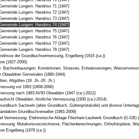
Gemeinde Lungern. Handriss 71 (1947)
Gemeinde Lungern. Handriss 72 (1947)
Gemeinde Lungern. Handriss 73 (1947)
Gemeinde Lungern. Handriss 74 (1947)
Gemeinde Lungern. Handriss 75 (1947)
Gemeinde Lungern. Handriss 76 (1947)
Gemeinde Lungern. Handriss 77 (1947)
Gemeinde Lungern. Handriss 78 (1947)
andrisse der Grundbuchvermessung, Engelberg (1915 (ca.))
ne (1927-2000)
e: Bachverbauungen, Korrektionen, Strassen, Entwässerungen, Wasserverso
r Obwaldner Gemeinden (1880-1944)
en, Altgülten (18. Jh.-20. Jh.)
messung vor 1993 (1858-2006)
messung nach 1993 AV93 Obwalden (1947 (ca.)-2012)
ufsicht Obwalden: Amtliche Vermessung (1930 (ca.)-2014)
undbuch Sachseln (altes Grundbuch, Gültenprotokolle) und diverse Unterlag
andakten Grundbuchverwalter (1981-2009)
d Vermessung: Elektronische Ablage Fileshare-Laufwerk Grundbuch (G-GB) 
messung: Mutationsverzeichnisse, Flächenberechnungen, Orthofotopläne, W
e Engelberg (1978 (ca.))