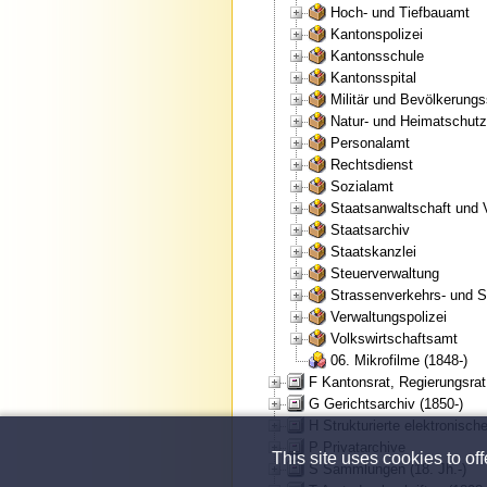
Hoch- und Tiefbauamt
Kantonspolizei
Kantonsschule
Kantonsspital
Militär und Bevölkerung
Natur- und Heimatschut
Personalamt
Rechtsdienst
Sozialamt
Staatsanwaltschaft und 
Staatsarchiv
Staatskanzlei
Steuerverwaltung
Strassenverkehrs- und S
Verwaltungspolizei
Volkswirtschaftsamt
06. Mikrofilme (1848-)
F Kantonsrat, Regierungsrat
G Gerichtsarchiv (1850-)
H Strukturierte elektronische
P Privatarchive
This site uses cookies to of
S Sammlungen (18. Jh.-)