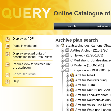
Online Catalogue of
Search
Last search 
Display as PDF
Archive plan search
Staatsarchiv des Kantons Obw
Place in workbook
A Altes Archiv (1210-1798)
Display selected units of
B Helvetik (1798-1803)
description in the Detail View
C Mediation / Bundesstaats
Reduce view to selected unit
D Moderne (1850-1981)
of description
E Zugänge ab 1981 (1840 (ca
Cancel reduction
Amt für Arbeit
Amt für Berufsbildung
Help
Amt für Justiz
Amt für Kultur und Sport
Amt für Landwirtschaft 
Amt für Raumentwicklun
Amt für Volks- und Mitte
Amt für Wald und Landsc