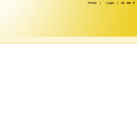
Home
|
Login
|
de
en
fr