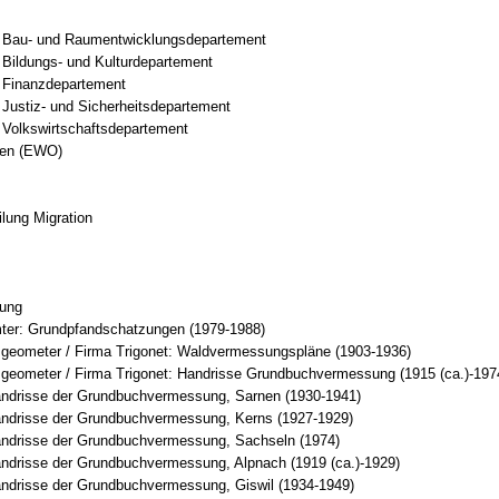
t Bau- und Raumentwicklungsdepartement
 Bildungs- und Kulturdepartement
t Finanzdepartement
 Justiz- und Sicherheitsdepartement
 Volkswirtschaftsdepartement
den (EWO)
lung Migration
ung
er: Grundpfandschatzungen (1979-1988)
geometer / Firma Trigonet: Waldvermessungspläne (1903-1936)
geometer / Firma Trigonet: Handrisse Grundbuchvermessung (1915 (ca.)-197
andrisse der Grundbuchvermessung, Sarnen (1930-1941)
andrisse der Grundbuchvermessung, Kerns (1927-1929)
andrisse der Grundbuchvermessung, Sachseln (1974)
andrisse der Grundbuchvermessung, Alpnach (1919 (ca.)-1929)
andrisse der Grundbuchvermessung, Giswil (1934-1949)