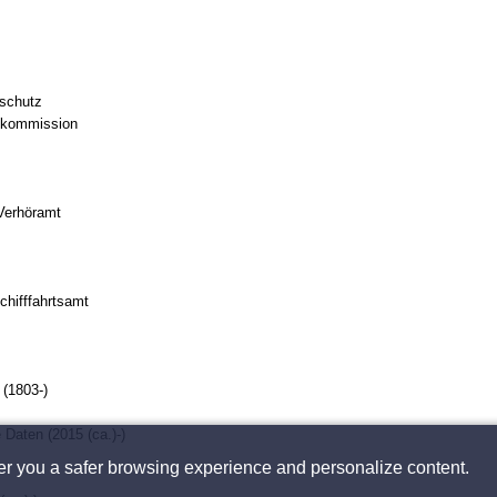
sschutz
zkommission
Verhöramt
chifffahrtsamt
 (1803-)
 Daten (2015 (ca.)-)
fer you a safer browsing experience and personalize content.