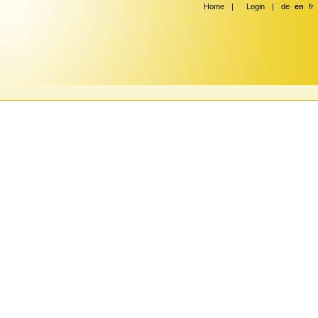
Home
|
Login
|
de
en
fr