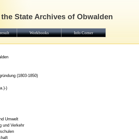
 the State Archives of Obwalden
result
Workbooks
Info Corner
alden
gründung (1803-1850)
.)-)
und Umwelt
g und Verkehr
lschulen
haft