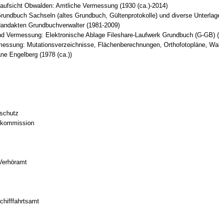
ufsicht Obwalden: Amtliche Vermessung (1930 (ca.)-2014)
undbuch Sachseln (altes Grundbuch, Gültenprotokolle) und diverse Unterlag
andakten Grundbuchverwalter (1981-2009)
d Vermessung: Elektronische Ablage Fileshare-Laufwerk Grundbuch (G-GB) 
messung: Mutationsverzeichnisse, Flächenberechnungen, Orthofotopläne, W
e Engelberg (1978 (ca.))
sschutz
zkommission
Verhöramt
chifffahrtsamt