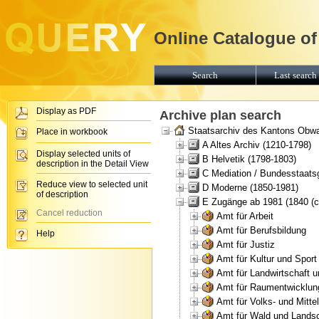
Online Catalogue of
Search
Last search 
Display as PDF
Archive plan search
Staatsarchiv des Kantons Obw
Place in workbook
A Altes Archiv (1210-1798)
Display selected units of
B Helvetik (1798-1803)
description in the Detail View
C Mediation / Bundesstaats
Reduce view to selected unit
D Moderne (1850-1981)
of description
E Zugänge ab 1981 (1840 (ca
Cancel reduction
Amt für Arbeit
Amt für Berufsbildung
Help
Amt für Justiz
Amt für Kultur und Sport
Amt für Landwirtschaft 
Amt für Raumentwicklun
Amt für Volks- und Mitte
Amt für Wald und Landsc