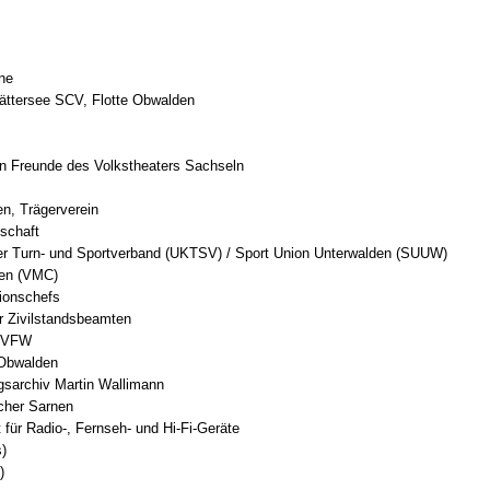
ne
tättersee SCV, Flotte Obwalden
in Freunde des Volkstheaters Sachseln
n, Trägerverein
schaft
er Turn- und Sportverband (UKTSV) / Sport Union Unterwalden (SUUW)
nen (VMC)
ionschefs
r Zivilstandsbeamten
n VFW
 Obwalden
gsarchiv Martin Wallimann
cher Sarnen
für Radio-, Fernseh- und Hi-Fi-Geräte
)
)