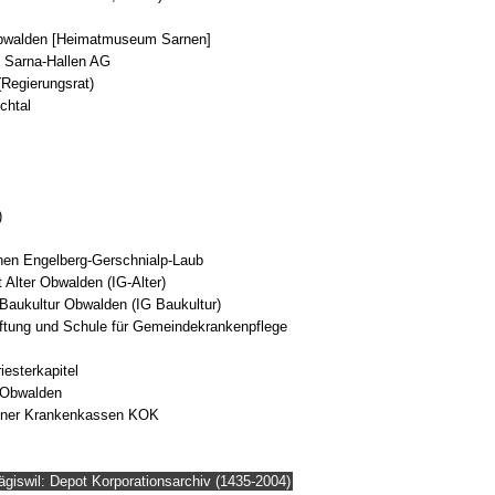
bwalden [Heimatmuseum Sarnen]
 Sarna-Hallen AG
(Regierungsrat)
chtal
)
hnen Engelberg-Gerschnialp-Laub
Alter Obwalden (IG-Alter)
Baukultur Obwalden (IG Baukultur)
tiftung und Schule für Gemeindekrankenpflege
iesterkapitel
 Obwalden
dner Krankenkassen KOK
ägiswil: Depot Korporationsarchiv (1435-2004)