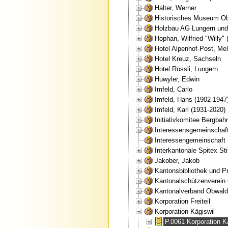
Halter, Werner
Historisches Museum O
Holzbau AG Lungern und
Hophan, Wilfried "Willy" 
Hotel Alpenhof-Post, Mel
Hotel Kreuz, Sachseln
Hotel Rössli, Lungern
Huwyler, Edwin
Imfeld, Carlo
Imfeld, Hans (1902-1947
Imfeld, Karl (1931-2020)
Initiativkomitee Bergba
Interessensgemeinschaft 
Interessengemeinschaft 
Interkantonale Spitex S
Jakober, Jakob
Kantonsbibliothek und Pr
Kantonalschützenverein
Kantonalverband Obwal
Korporation Freiteil
Korporation Kägiswil
P.0061 Korporation K