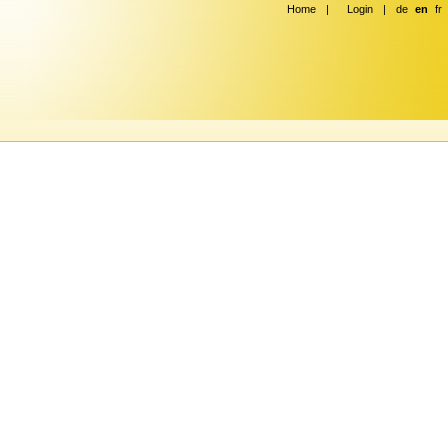
Home
|
Login
|
de
en
fr