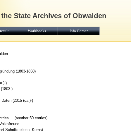
 the State Archives of Obwalden
result
Workbooks
Info Corner
alden
gründung (1803-1850)
.)-)
 (1803-)
 Daten (2015 (ca.)-)
ries ... (another 50 entries)
Volksfreund
t-Schriftstellerin, Kerns)