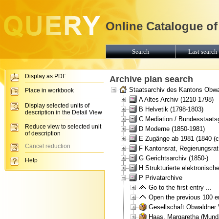
Online Catalogue of
Search
Last search 
Display as PDF
Archive plan search
Staatsarchiv des Kantons Obw
Place in workbook
A Altes Archiv (1210-1798)
Display selected units of
B Helvetik (1798-1803)
description in the Detail View
C Mediation / Bundesstaats
Reduce view to selected unit
D Moderne (1850-1981)
of description
E Zugänge ab 1981 (1840 (ca
Cancel reduction
F Kantonsrat, Regierungsrat
G Gerichtsarchiv (1850-)
Help
H Strukturierte elektronische
P Privatarchive
Go to the first entry ...
Open the previous 100 ent
Gesellschaft Obwaldner 
Haas, Margaretha (Mundar