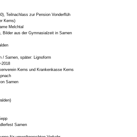
50), Teilnachlass zur Pension Vonderflüh
er Kerns)
same Melchtal
, Bilder aus der Gymnasialzeit in Sarnen
alden
n / Sarnen, später: Lignoform
9-2018
kenverein Kerns und Krankenkasse Kerns
lpnach
von Sarnen
walden)
Sepp
dlerfest Sarnen
ruppe für umweltgerechten Verkehr