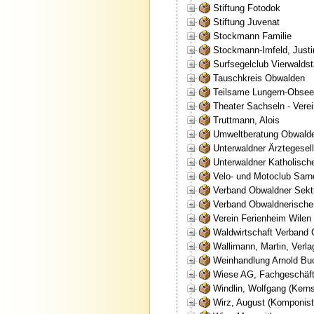
Stiftung Fotodok
Stiftung Juvenat
Stockmann Familie
Stockmann-Imfeld, Justi
Surfsegelclub Vierwalds
Tauschkreis Obwalden
Teilsame Lungern-Obsee
Theater Sachseln - Vere
Truttmann, Alois
Umweltberatung Obwalde
Unterwaldner Ärztegesell
Unterwaldner Katholisch
Velo- und Motoclub Sar
Verband Obwaldner Sekt
Verband Obwaldnerische
Verein Ferienheim Wile
Waldwirtschaft Verband
Wallimann, Martin, Verla
Weinhandlung Arnold Bu
Wiese AG, Fachgeschäft 
Windlin, Wolfgang (Kerns
Wirz, August (Komponist