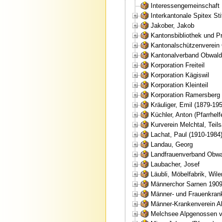
Interessengemeinschaft 
Interkantonale Spitex S
Jakober, Jakob
Kantonsbibliothek und Pr
Kantonalschützenverein
Kantonalverband Obwal
Korporation Freiteil
Korporation Kägiswil
Korporation Kleinteil
Korporation Ramersberg
Kräuliger, Emil (1879-19
Küchler, Anton (Pfarrhelf
Kurverein Melchtal, Teil
Lachat, Paul (1910-1984)
Landau, Georg
Landfrauenverband Obw
Laubacher, Josef
Läubli, Möbelfabrik, Wile
Männerchor Sarnen 190
Männer- und Frauenkran
Männer-Krankenverein A
Melchsee Alpgenossen 