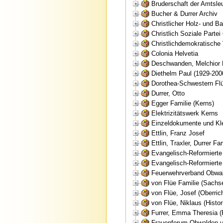
Bruderschaft der Amtsl
Bucher & Durrer Archiv
Christlicher Holz- und 
Christlich Soziale Parte
Christlichdemokratische 
Colonia Helvetia
Deschwanden, Melchior P
Diethelm Paul (1929-2000
Dorothea-Schwestern Flü
Durrer, Otto
Egger Familie (Kerns)
Elektrizitätswerk Kerns
Einzeldokumente und Kl
Ettlin, Franz Josef
Ettlin, Traxler, Durrer F
Evangelisch-Reformierte
Evangelisch-Reformiert
Feuerwehrverband Obwa
von Flüe Familie (Sachs
von Flüe, Josef (Oberrich
von Flüe, Niklaus (Histor
Furrer, Emma Theresia (
Frauenforum Obwalden un