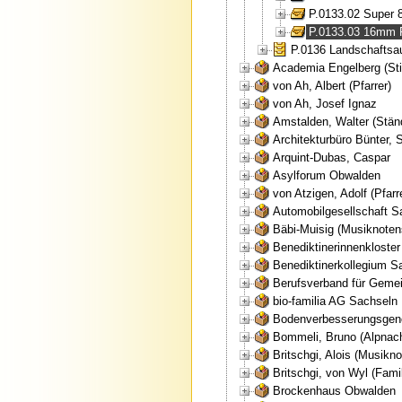
P.0133.02 Super 
P.0133.03 16mm F
P.0136 Landschaftsauf
Academia Engelberg (Sti
von Ah, Albert (Pfarrer)
von Ah, Josef Ignaz
Amstalden, Walter (Ständ
Architekturbüro Bünter, 
Arquint-Dubas, Caspar
Asylforum Obwalden
von Atzigen, Adolf (Pfarr
Automobilgesellschaft 
Bäbi-Muisig (Musiknote
Benediktinerinnenkloster
Benediktinerkollegium Sa
Berufsverband für Geme
bio-familia AG Sachseln
Bodenverbesserungsgen
Bommeli, Bruno (Alpnac
Britschgi, Alois (Musik
Britschgi, von Wyl (Famil
Brockenhaus Obwalden