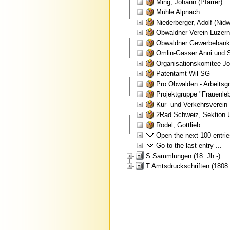
Ming, Johann (Pfarrer)
Mühle Alpnach
Niederberger, Adolf (Nid
Obwaldner Verein Luzern
Obwaldner Gewerbebank
Omlin-Gasser Anni und 
Organisationskomitee Jo
Patentamt Wil SG
Pro Obwalden - Arbeitsg
Projektgruppe "Frauenle
Kur- und Verkehrsverein
2Rad Schweiz, Sektion 
Rodel, Gottlieb
Open the next 100 entries
Go to the last entry ...
S Sammlungen (18. Jh.-)
T Amtsdruckschriften (1808 (