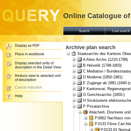
Online Catalogue of
Search
Last search 
Display as PDF
Archive plan search
Staatsarchiv des Kantons Obw
Place in workbook
A Altes Archiv (1210-1798)
Display selected units of
B Helvetik (1798-1803)
description in the Detail View
C Mediation / Bundesstaats
Reduce view to selected unit
D Moderne (1850-1981)
of description
E Zugänge ab 1981 (1840 (ca
Cancel reduction
F Kantonsrat, Regierungsrat
G Gerichtsarchiv (1850-)
Help
H Strukturierte elektronische
P Privatarchive
Abächerli, Druckerei un
P.0062 Nachlass von 
P.0133 Filme Carl A
P.0133.01 Normal