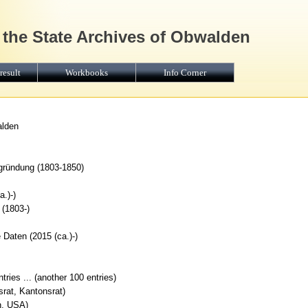
 the State Archives of Obwalden
result
Workbooks
Info Corner
alden
gründung (1803-1850)
.)-)
 (1803-)
 Daten (2015 (ca.)-)
ries ... (another 100 entries)
srat, Kantonsrat)
n, USA)