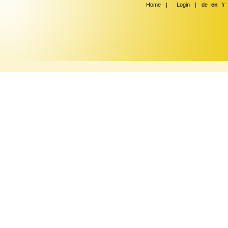
Home
|
Login
|
de
en
fr