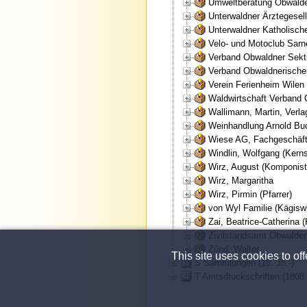
Umweltberatung Obwalde
Unterwaldner Ärztegesell
Unterwaldner Katholisch
Velo- und Motoclub Sar
Verband Obwaldner Sekt
Verband Obwaldnerische
Verein Ferienheim Wile
Waldwirtschaft Verband
Wallimann, Martin, Verla
Weinhandlung Arnold Bu
Wiese AG, Fachgeschäft 
Windlin, Wolfgang (Kerns
Wirz, August (Komponist
Wirz, Margaritha
Wirz, Pirmin (Pfarrer)
von Wyl Familie (Kägiswi
Zai, Beatrice-Catherina 
Zivilstandsamt Obwalde
Zünd, Walter
This site uses cookies to of
S Sammlungen (18. Jh.-)
T Amtsdruckschriften (1808 (