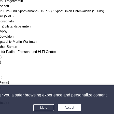
n, Trägerverein
schaft
er Turn- und Sportverband (UKTSV) / Sport Union Unterwalden (SUUW)
nen (VMC)
ionschefs
r Zivilstandsbeamten
n VFW
 Obwalden
gsarchiv Martin Wallimann
cher Sarnen
für Radio-, Fernseh- und Hi-Fi-Geräte
)
)
l)
(Kerns)
n
fer you a safer browsing experience and personalize content.
ca.)-)
More
Accept