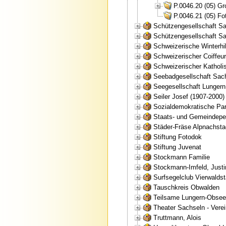
P.0046.20 (05) Gr
P.0046.21 (05) Fo
Schützengesellschaft S
Schützengesellschaft S
Schweizerische Winterhi
Schweizerischer Coiffe
Schweizerischer Kathol
Seebadgesellschaft Sac
Seegesellschaft Lungern
Seiler Josef (1907-2000)
Sozialdemokratische Par
Staats- und Gemeindepe
Städer-Fräse Alpnachsta
Stiftung Fotodok
Stiftung Juvenat
Stockmann Familie
Stockmann-Imfeld, Justi
Surfsegelclub Vierwalds
Tauschkreis Obwalden
Teilsame Lungern-Obsee
Theater Sachseln - Vere
Truttmann, Alois