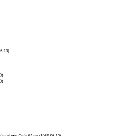
6.10)
0)
0)
hlüssel und Cafe Wyss (1956.06.10)