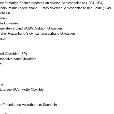
ossformatige Erinnerungsfotos an diverse Schiessanlässe (1904-1934)
toalbum mit Ledereinband : Fotos diverser Schiessanlässe und Feste (1949-1
achseln
arnen
lfe Obwalden
urmeisterverband SCMV, Sektion Obwalden
ischer Frauenbund SKF, Kantonalverband Obwalden
hseln
tei Obwalden (SP)
rsonalverband Obwalden
d
ne
tättersee SCV, Flotte Obwalden
in Freunde des Volkstheaters Sachseln