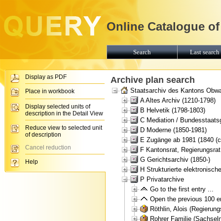
Online Catalogue of
Search
Last search 
Display as PDF
Archive plan search
Staatsarchiv des Kantons Obw
Place in workbook
A Altes Archiv (1210-1798)
Display selected units of
B Helvetik (1798-1803)
description in the Detail View
C Mediation / Bundesstaats
Reduce view to selected unit
D Moderne (1850-1981)
of description
E Zugänge ab 1981 (1840 (ca
Cancel reduction
F Kantonsrat, Regierungsrat
G Gerichtsarchiv (1850-)
Help
H Strukturierte elektronische
P Privatarchive
Go to the first entry ...
Open the previous 100 ent
Röthlin, Alois (Regierung
Rohrer Familie (Sachsel