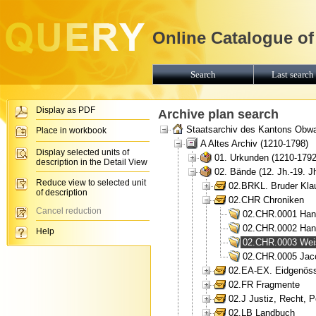
Online Catalogue of
Search
Last search 
Display as PDF
Archive plan search
Staatsarchiv des Kantons Obw
Place in workbook
A Altes Archiv (1210-1798)
Display selected units of
01. Urkunden (1210-1792
description in the Detail View
02. Bände (12. Jh.-19. Jh
Reduce view to selected unit
02.BRKL. Bruder Kla
of description
02.CHR Chroniken
Cancel reduction
02.CHR.0001 Hans
02.CHR.0002 Hans
Help
02.CHR.0003 Weis
02.CHR.0005 Jaco
02.EA-EX. Eidgenös
02.FR Fragmente
02.J Justiz, Recht, P
02.LB Landbuch