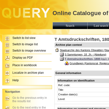
Online Catalogue of
Search
Last search 
Switch to list view
T Amtsdruckschriften, 1808
Switch to image list
Archive plan context
Staatsarchiv des Kantons Obwalden (Sta
Switch to image overview
S Sammlungen, 18. Jh.- (Abteilung)
Display as PDF
T Amtsdruckschriften, 1808 (ca.)- 
Grundlagen (Kantonsrat, Regierun
Place in workbook
Localize in archive plan
General information
Help
Information on identification
Ref. code:
Title:
Navigation
Creation date(s):
Go to the previous entry in
Level:
the results list
Go to the next entry in the
Information on content and structure