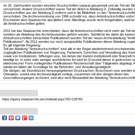
Im 20. Jahrhundert wurden einzelne Druckschriften separat gesammelt und als Teil der Bib
verzeichnet. Andere Druckschriften waren Teil der Akten in Abteilung D. Zeitweilig wurden 
Druckschriften aus der Abteilung D entfernt und in die Bibliothek zu den "Amtsdruckschrift
verschoben. Die Archivverordnung von 1996 schreibt vor, dass Amtsdruckschriften sofort
Erscheinen dem Staatsarchiv abzuliefern sind. Allerdings wurde nicht festgehalten, welche
als Amtdruckschriften gelten.
2011 hat das Staatsarchiv entschieden, dass die Amtsdruckschriften nicht mehr als Teil der
sondern als Abteilung des Archivbestandes geführt werden. Sämtliche bis dahin als kanton
Amtsdruckschriften betrachtete Publikationen wurden Teil der neuen Archivabteilung "Amtl
Publikationen". Ab 2012 werden nur noch ausgewählte Publikationen dieser Abteilung zugef
Es gilt folgende Regelung:
Teil der Abteilung "Amtsdruckschriften" sind alle in der Regel wiederkehrend erscheinenden,
zugänglichen Publikationen von Regierung, Parlament, Gerichten und Verwaltung des Ka
sowie von Institutionen, Stiftungen usw., bei denen der Kanton institutionell oder finanziell
beteiligt ist. In mehr oder weniger ausführlicher Art wird im Grossteil dieser in gedruckter 
elektronischer Form vorliegenden Publikationen Rechenschaft über Tätigkeiten abgelegt. 
wiederum bilden die Grundlage für die Behörden- und Verwaltungstätigkeit.
Die übrigen, als Einzelstücke herausgegebenen Drucksachen, Broschüren usw. werden i
Obwalden, soweit eine Archivwürdigkeit vorliegt, zusammen mit den übrigen Akten des
Geschäftsvorganges archiviert, sind also nicht Bestandteil der Abteilung "Amtsdruckschrift
https://query.staatsarchiv.ow.ch/detail.aspx?ID=139783