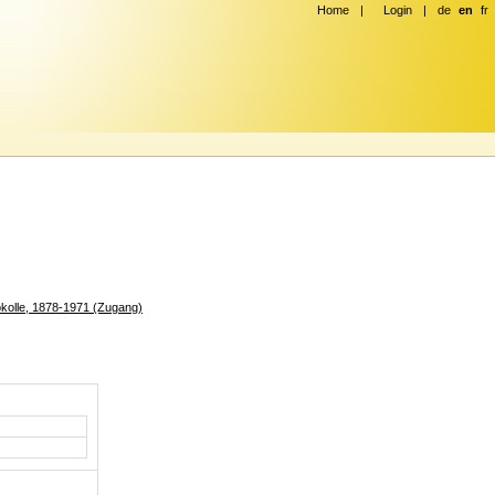
Home
|
Login
|
de
en
fr
kolle, 1878-1971 (Zugang)