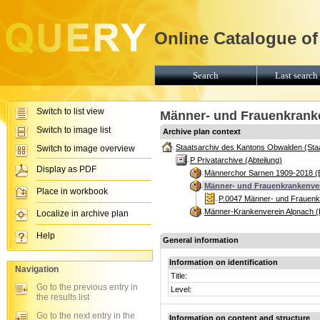
Online Catalogue of
Search
Last search 
Switch to list view
Männer- und Frauenkrank
Switch to image list
Archive plan context
Staatsarchiv des Kantons Obwalden (Sta
Switch to image overview
P Privatarchive (Abteilung)
Display as PDF
Männerchor Sarnen 1909-2018 (
Männer- und Frauenkrankenver
Place in workbook
P.0047 Männer- und Frauenkr
Männer-Krankenverein Alpnach (
Localize in archive plan
Help
General information
Information on identification
Navigation
Title:
Go to the previous entry in
Level:
the results list
Go to the next entry in the
Information on content and structure