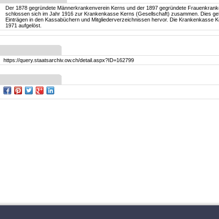
Der 1878 gegründete Männerkrankenverein Kerns und der 1897 gegründete Frauenkrank
schlossen sich im Jahr 1916 zur Krankenkasse Kerns (Gesellschaft) zusammen. Dies ge
Einträgen in den Kassabüchern und Mitgliederverzeichnissen hervor. Die Krankenkasse 
1971 aufgelöst.
https://query.staatsarchiv.ow.ch/detail.aspx?ID=162799