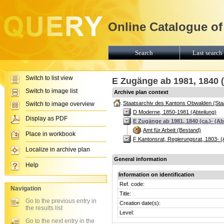
Online Catalogue of
Search
Last search 
Switch to list view
E Zugänge ab 1981, 1840 (c
Switch to image list
Archive plan context
Staatsarchiv des Kantons Obwalden (Sta
Switch to image overview
D Moderne, 1850-1981 (Abteilung)
Display as PDF
E Zugänge ab 1981, 1840 (ca.)- (Ab
Amt für Arbeit (Bestand)
Place in workbook
F Kantonsrat, Regierungsrat, 1803- (
Localize in archive plan
General information
Help
Information on identification
Ref. code:
Navigation
Title:
Go to the previous entry in
Creation date(s):
the results list
Level:
Go to the next entry in the