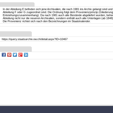
In der Abteilung E befinden sich jene Archivalien, die nach 1981 ins Archiv gelangt sind und
Abteilung F oder G zugeordnet sind. Die Ordnung folgt dem Provenienzprinzip (Gliederun
Entstehungszusammenhang). Da nach 1981 auch alte Bestände abgeliefert wurden, beher
Abteilung nicht nur die neueren Archivalien, sondern enthält auch alte Unterlagen (ab 1848)
Die Provenienz richtet sich nach den Bezeichnungen im Staatskalender.
https://query.staatsarchiv.ow.ch/detail.aspx?ID=10467