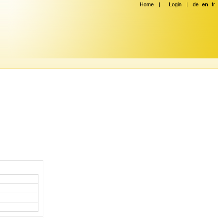
Home
|
Login
|
de
en
fr