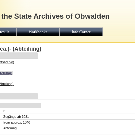
 the State Archives of Obwalden
result
Workbooks
Info Corner
a.)- (Abteilung)
atsarchiv)
teilung)
Abteilung)
E
Zugänge ab 1981
from approx. 1840
Abteilung