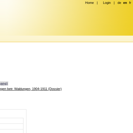
Home
|
Login
|
de
en
fr
gang)
ngen betr. Waldungen, 1904-1911 (Dossier)