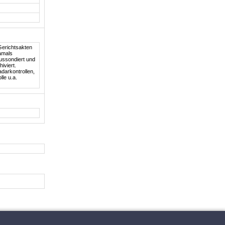
Gerichtsakten
amals
ussondiert und
iviert.
darkontrollen,
le u.a.