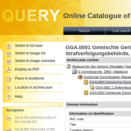
Online Catalogue of
Search
Last search 
Switch to list view
GGA.0001 Gemischte Geric
Strafverfolgungsbehörde,
Switch to image list
Archive plan context
Switch to image overview
Staatsarchiv des Kantons Obwalden (Sta
Display as PDF
G Gerichtsarchiv, 1850- (Abteilung)
Gemischte Gerichtsakten (Besta
Place in workbook
GGA.0001 Gemischte Geric
Localize in archive plan
GGA.0001.1 Zivilstreits
GGA.0002 Gemischte Gerichts
Help
General information
Navigation
Information on identification
Go to the previous entry in
Ref. code:
the results list
Title:
Go to the next entry in the
Creation date(s):