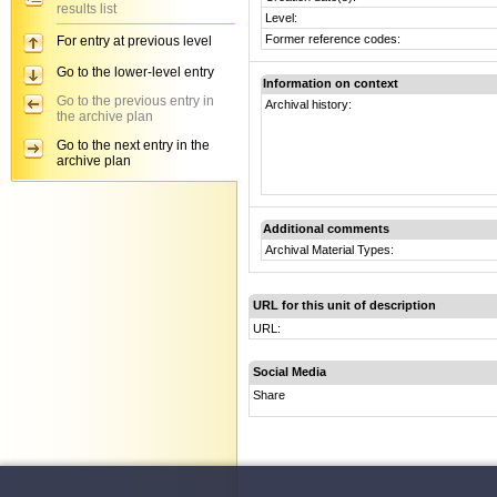
results list
Level:
Former reference codes:
For entry at previous level
Go to the lower-level entry
Information on context
Go to the previous entry in
Archival history:
the archive plan
Go to the next entry in the
archive plan
Additional comments
Archival Material Types:
URL for this unit of description
URL:
Social Media
Share