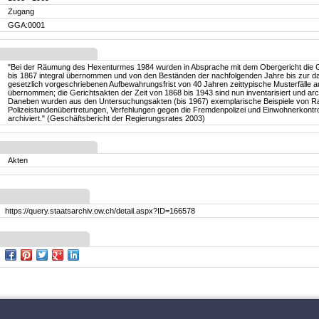
Zugang
GGA:0001
"Bei der Räumung des Hexenturmes 1984 wurden in Absprache mit dem Obergericht die 
bis 1867 integral übernommen und von den Beständen der nachfolgenden Jahre bis zur d
gesetzlich vorgeschriebenen Aufbewahrungsfrist von 40 Jahren zeittypische Musterfälle a
übernommen; die Gerichtsakten der Zeit von 1868 bis 1943 sind nun inventarisiert und arch
Daneben wurden aus den Untersuchungsakten (bis 1967) exemplarische Beispiele von Ra
Polizeistundenübertretungen, Verfehlungen gegen die Fremdenpolizei und Einwohnerkontrol
archiviert." (Geschäftsbericht der Regierungsrates 2003)
Akten
https://query.staatsarchiv.ow.ch/detail.aspx?ID=166578