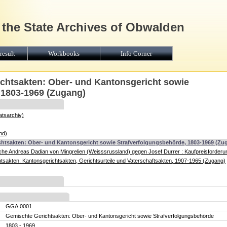
 the State Archives of Obwalden
result
Workbooks
Info Corner
htsakten: Ober- und Kantonsgericht sowie
 1803-1969 (Zugang)
atsarchiv)
nd)
htsakten: Ober- und Kantonsgericht sowie Strafverfolgungsbehörde, 1803-1969 (Zu
ache Andreas Dadian von Mingrelien (Weisssrussland) gegen Josef Durrer : Kaufpreisforderu
akten: Kantonsgerichtsakten, Gerichtsurteile und Vaterschaftsakten, 1907-1965 (Zugang)
GGA.0001
Gemischte Gerichtsakten: Ober- und Kantonsgericht sowie Strafverfolgungsbehörde
1803 - 1969