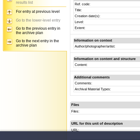
results list
Ref. code:
Title:
For entry at previous level
Creation date(s):
Go to the lower-level entry
Level:
Extent:
Go to the previous entry in
the archive plan
Information on context
Go to the next entry in the
archive plan
Author/photographer/artist:
Information on content and structure
Content:
Additional comments
Comments:
Archival Material Types:
Files
Files:
URL for this unit of description
URL: