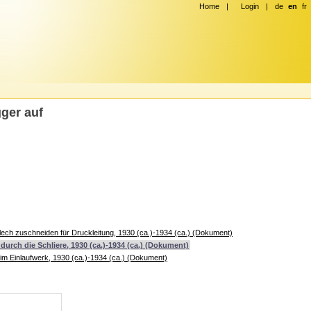
Home
|
Login
|
de
en
fr
ger auf
lech zuschneiden für Druckleitung, 1930 (ca.)-1934 (ca.) (Dokument)
urch die Schliere, 1930 (ca.)-1934 (ca.) (Dokument)
im Einlaufwerk, 1930 (ca.)-1934 (ca.) (Dokument)