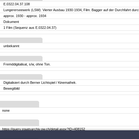
E.0322.04.37.108
Lungererseewerk (LSW): Vierter Ausbau 1930-1934, Film: Bagger auf der Durchfahrt durch
approx. 1930 - approx. 1934
Dokument
1 Film (Sequenz aus E.0322.04.37)
unbekannt
Fremddigitalisat, s/w, ohne Ton.
Digitalisiert durch Berner Lichtspiel / Kinemathek.
Bewegtbild
none
https://query.staatsarchiv.ow.ch/detail.aspx?ID=408152