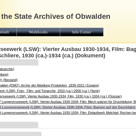
 the State Archives of Obwalden
result
Workbooks
Info Corner
seewerk (LSW): Vierter Ausbau 1930-1934, Film: Bag
chliere, 1930 (ca.)-1934 (ca.) (Dokument)
atsarchiv)
ilung)
O) (Bestand)
walden (EWO): Archiv der Abteilung Produktion, 1839-2021 (Zugang)
k (LSW): Foto-, Film- und Tonarchiv, 1910 (ca.)-2000 (ca.) (Serie)
rseewerk (LSW): Vierter Ausbau 1930-1934, Film, 1930 (ca.)-1934 (ca.) (Dossier)
 Lungererseewerk (LSW): Vierter Ausbau 1930-1934, Film: Blech walzen für Druckleitung; B
8 Lungererseewerk (LSW): Vierter Ausbau 1930-1934, Film: Bagger auf der Durchfahrt d
 Lungererseewerk (LSW): Vierter Ausbau 1930-1934, Film: Einlaufwerk Melchtal; Rechen be