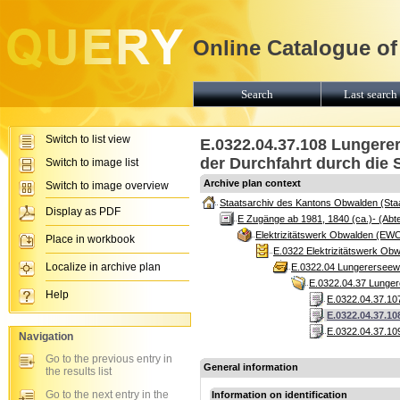
Online Catalogue of
Search
Last search 
Switch to list view
E.0322.04.37.108 Lungerer
der Durchfahrt durch die S
Switch to image list
Archive plan context
Switch to image overview
Staatsarchiv des Kantons Obwalden (Sta
Display as PDF
E Zugänge ab 1981, 1840 (ca.)- (Abte
Elektrizitätswerk Obwalden (EW
Place in workbook
E.0322 Elektrizitätswerk Ob
Localize in archive plan
E.0322.04 Lungererseewer
E.0322.04.37 Lungere
Help
E.0322.04.37.107
E.0322.04.37.10
E.0322.04.37.109
Navigation
Go to the previous entry in
General information
the results list
Go to the next entry in the
Information on identification